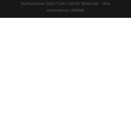
Sulmonalive 2023 Tutti i Diritti Riservati - Una
consulenza UDWeb