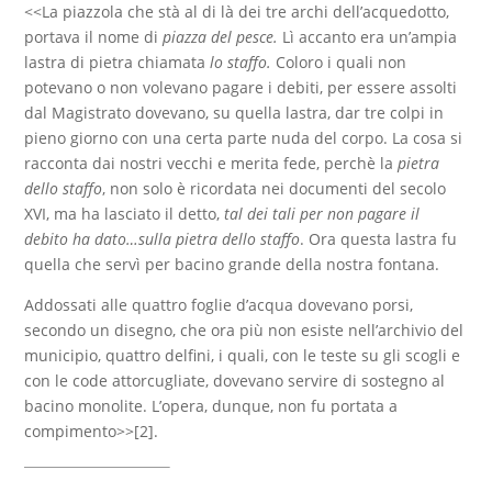
<<La piazzola che stà al di là dei tre archi dell’acquedotto,
portava il nome di
piazza del pesce.
Lì accanto era un’ampia
lastra di pietra chiamata
lo staffo.
Coloro i quali non
potevano o non volevano pagare i debiti, per essere assolti
dal Magistrato dovevano, su quella lastra, dar tre colpi in
pieno giorno con una certa parte nuda del corpo. La cosa si
racconta dai nostri vecchi e merita fede, perchè la
pietra
dello staffo
, non solo è ricordata nei documenti del secolo
XVI, ma ha lasciato il detto,
tal dei tali per non pagare il
debito ha dato…sulla pietra dello staffo
. Ora questa lastra fu
quella che servì per bacino grande della nostra fontana.
Addossati alle quattro foglie d’acqua dovevano porsi,
secondo un disegno, che ora più non esiste nell’archivio del
municipio, quattro delfini, i quali, con le teste su gli scogli e
con le code attorcugliate, dovevano servire di sostegno al
bacino monolite. L’opera, dunque, non fu portata a
compimento>>[2].