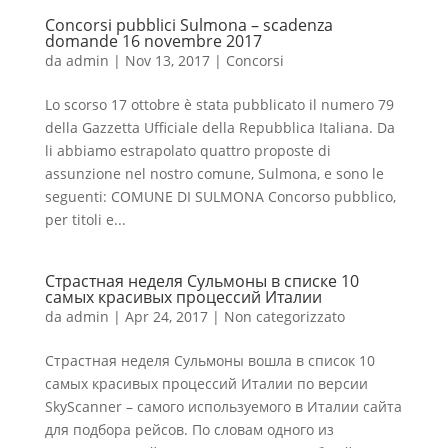
Concorsi pubblici Sulmona – scadenza
domande 16 novembre 2017
da
admin
|
Nov 13, 2017
|
Concorsi
Lo scorso 17 ottobre è stata pubblicato il numero 79
della Gazzetta Ufficiale della Repubblica Italiana. Da
li abbiamo estrapolato quattro proposte di
assunzione nel nostro comune, Sulmona, e sono le
seguenti: COMUNE DI SULMONA Concorso pubblico,
per titoli e...
Страстная неделя Сульмоны в списке 10
самых красивых процессий Италии
da
admin
|
Apr 24, 2017
|
Non categorizzato
Страстная неделя Сульмоны вошла в список 10
самых красивых процессий Италии по версии
SkyScanner – самого используемого в Италии сайта
для подбора рейсов. По словам одного из