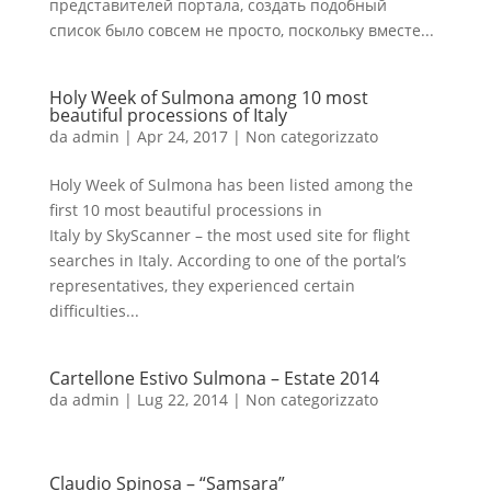
представителей портала, создать подобный
список было совсем не просто, поскольку вместе...
Holy Week of Sulmona among 10 most
beautiful processions of Italy
da
admin
|
Apr 24, 2017
|
Non categorizzato
Holy Week of Sulmona has been listed among the
first 10 most beautiful processions in
Italy by SkyScanner – the most used site for flight
searches in Italy. According to one of the portal’s
representatives, they experienced certain
difficulties...
Cartellone Estivo Sulmona – Estate 2014
da
admin
|
Lug 22, 2014
|
Non categorizzato
Claudio Spinosa – “Samsara”