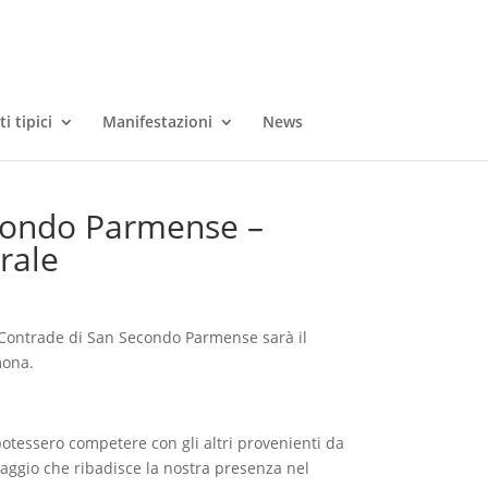
i tipici
Manifestazioni
News
econdo Parmense –
rale
le Contrade di San Secondo Parmense sarà il
mona.
 potessero competere con gli altri provenienti da
ggio che ribadisce la nostra presenza nel