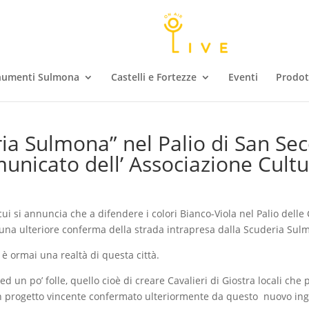
umenti Sulmona
Castelli e Fortezze
Eventi
Prodott
ria Sulmona” nel Palio di San S
unicato dell’ Associazione Cultu
 cui si annuncia che a difendere i colori Bianco-Viola nel Palio del
on una ulteriore conferma della strada intrapresa dalla Scuderia Sul
 ormai una realtà di questa città.
d un po’ folle, quello cioè di creare Cavalieri di Giostra locali che
n progetto vincente confermato ulteriormente da questo nuovo inga