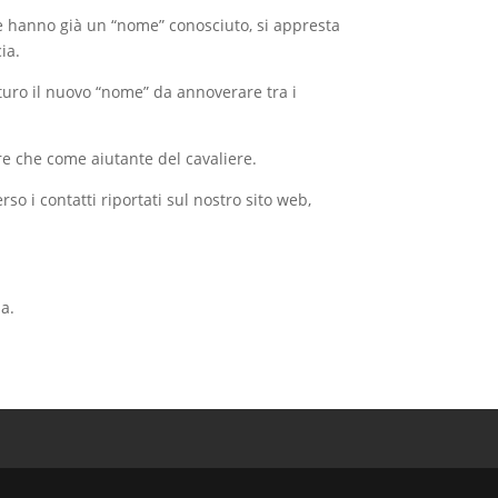
che hanno già un “nome” conosciuto, si appresta
ia.
uturo il nuovo “nome” da annoverare tra i
e che come aiutante del cavaliere.
o i contatti riportati sul nostro sito web,
a.