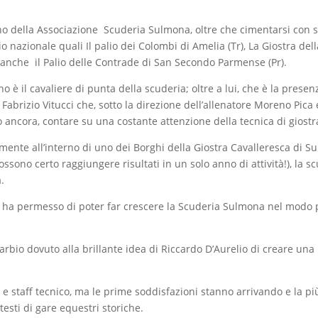
erno della Associazione Scuderia Sulmona, oltre che cimentarsi con su
 nazionale quali Il palio dei Colombi di Amelia (Tr), La Giostra dell
 anche il Palio delle Contrade di San Secondo Parmense (Pr).
o è il cavaliere di punta della scuderia; oltre a lui, che è la prese
brizio Vitucci che, sotto la direzione dell’allenatore Moreno Pica e 
ncora, contare su una costante attenzione della tecnica di giostra 
mente all’interno di uno dei Borghi della Giostra Cavalleresca di 
possono certo raggiungere risultati in un solo anno di attività!), la 
.
 ha permesso di poter far crescere la Scuderia Sulmona nel modo pi
bio dovuto alla brillante idea di Riccardo D’Aurelio di creare una r
ri e staff tecnico, ma le prime soddisfazioni stanno arrivando e la p
ntesti di gare equestri storiche.