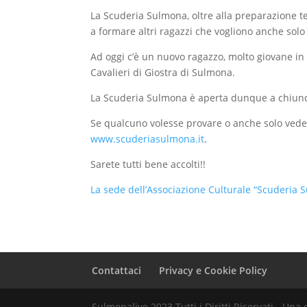
La Scuderia Sulmona, oltre alla preparazione te
a formare altri ragazzi che vogliono anche sol
Ad oggi c’è un nuovo ragazzo, molto giovane in 
Cavalieri di Giostra di Sulmona.
La Scuderia Sulmona è aperta dunque a chiunqu
Se qualcuno volesse provare o anche solo vedere 
www.scuderiasulmona.it
.
Sarete tutti bene accolti!!
La sede dell’Associazione Culturale “Scuderia 
Contattaci
Privacy e Cookie Policy
Sulmonalive 2023 Tutti i Diritti Riservati - U