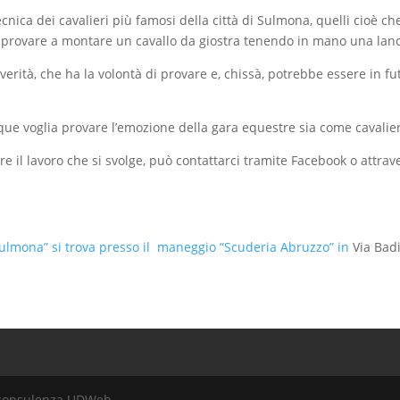
cnica dei cavalieri più famosi della città di Sulmona, quelli cioè 
o provare a montare un cavallo da giostra tenendo in mano una lanc
verità, che ha la volontà di provare e, chissà, potrebbe essere in f
e voglia provare l’emozione della gara equestre sia come cavalier
il lavoro che si svolge, può contattarci tramite Facebook o attravers
Sulmona” si trova presso il maneggio “Scuderia Abruzzo” in
Via Badi
na consulenza UDWeb