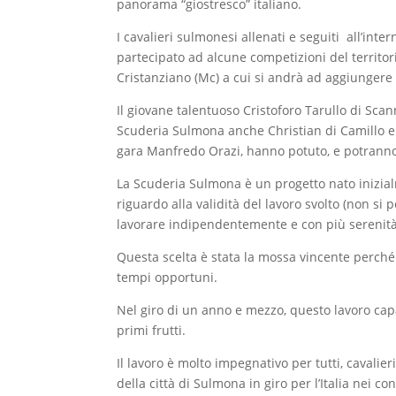
panorama “giostresco” italiano.
I cavalieri sulmonesi allenati e seguiti all’int
partecipato ad alcune competizioni del territorio
Cristanziano (Mc) a cui si andrà ad aggiungere
Il giovane talentuoso Cristoforo Tarullo di Scann
Scuderia Sulmona anche Christian di Camillo e Fa
gara Manfredo Orazi, hanno potuto, e potranno a
La Scuderia Sulmona è un progetto nato inizial
riguardo alla validità del lavoro svolto (non si 
lavorare indipendentemente e con più serenità
Questa scelta è stata la mossa vincente perché
tempi opportuni.
Nel giro di un anno e mezzo, questo lavoro capar
primi frutti.
Il lavoro è molto impegnativo per tutti, cavalie
della città di Sulmona in giro per l’Italia nei co