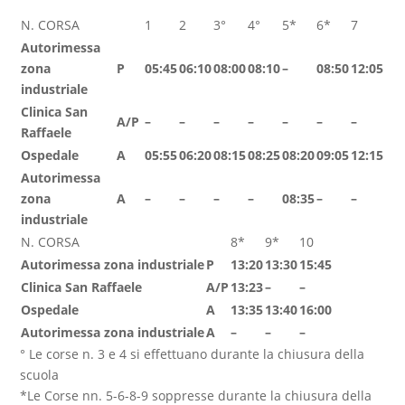
N. CORSA
1
2
3°
4°
5*
6*
7
Autorimessa
zona
P
05:45
06:10
08:00
08:10
–
08:50
12:05
industriale
Clinica San
A/P
–
–
–
–
–
–
–
Raffaele
Ospedale
A
05:55
06:20
08:15
08:25
08:20
09:05
12:15
Autorimessa
zona
A
–
–
–
–
08:35
–
–
industriale
N. CORSA
8*
9*
10
Autorimessa zona industriale
P
13:20
13:30
15:45
Clinica San Raffaele
A/P
13:23
–
–
Ospedale
A
13:35
13:40
16:00
Autorimessa zona industriale
A
–
–
–
° Le corse n. 3 e 4 si effettuano durante la chiusura della
scuola
*Le Corse nn. 5-6-8-9 soppresse durante la chiusura della