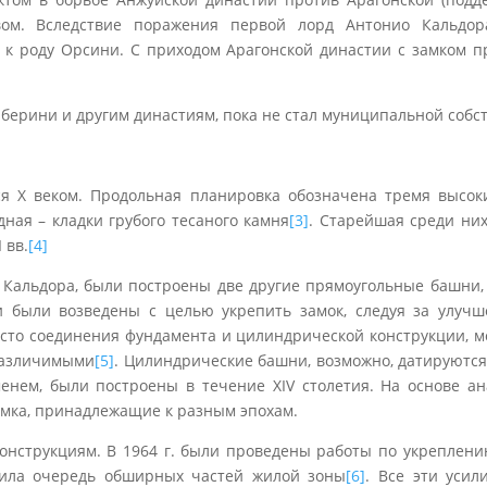
вом. Вследствие поражения первой лорд Антонио Кальдо
л к роду Орсини. С приходом Арагонской династии с замком 
берини и другим династиям, пока не стал муниципальной собст
тся X веком. Продольная планировка обозначена тремя высо
дная – кладки грубого тесаного камня
[3]
.
Старейшая среди них
 вв.
[4]
да Кальдора, были построены две другие прямоугольные башни,
 были возведены с целью укрепить замок, следуя за улуч
сто соединения фундамента и цилиндрической конструкции, м
 различимыми
[5]
.
Цилиндрические башни, возможно, датируются 1
енем, были построены в течение XIV столетия. На основе а
замка, принадлежащие к разным эпохам.
онструкциям. В 1964 г. были проведены работы по укреплени
тупила очередь обширных частей жилой зоны
[6]
.
Все эти усил