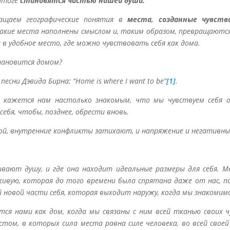
 итоге
становятся частью нашей души.
ащаем географические понятия в
места, созданные чувств
 Такие места наполнены смыслом и, таким образом, превращают
 удобное место, где можно чувствовать себя как дома.
тановится домом?
сни Дэвида Бирна: “Home is where I want to be”
[1]
.
кажется нам настолько знакомым, что мы чувствуем себя о
ебя, чтобы, позднее, обрести вновь.
ой, внутренние конфликты затихают, и напряжение и негативны
вают душу, и где она находит идеальные размеры для себя. М
живую, которая до того времени была спрятана даже от нас, 
новой части себя, которая выходит наружу, когда мы знакомимс
ся нами как дом, когда мы связаны с ним всей тканью своих 
том, в которых сила места равна силе человека, во всей своей