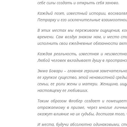
себе силы создать и открыть себя заново.
Каждый поэт, известный истории, восхваля
Петрарку и его исключительные взаимоотноше
В этих местах мы переживаем ощущения, кот
времени. Сам воздух знаком нам, и место с
исполнить свои ежедневные обязанности акте
Каждая реальность, известная и неизвестн
Любой человек вкладывает душу в пространст
Эмма Бовари – главная героиня замечательн
ее хрупкое существо, этой ненавистной среды
семьи, ее роли жены и матери. Женщина, ищ
настоящему ее любивших.
Таким образом Флобер создает и помещает 
отражаемому в призме, через многие личны
окажут влияние на их судьбы, достигая того
И места, будучи абсолютно одинаковыми, ст