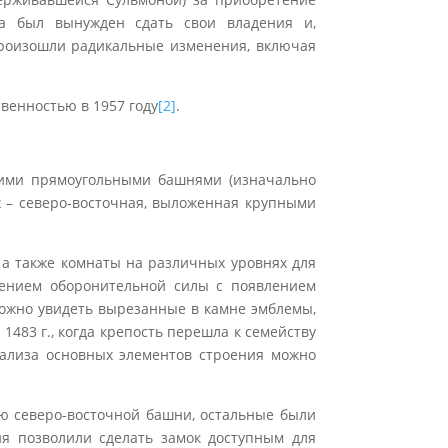
ра был вынужден сдать свои владения и,
произошли радикальные изменения, включая
венностью в 1957 году
[2]
.
кими прямоугольными башнями (изначально
 – северо-восточная, выложенная крупными
 а также комнаты на различных уровнях для
шением оборонительной силы с появлением
ожно увидеть вырезанные в камне эмблемы,
483 г., когда крепость перешла к семейству
нализа основных элементов строения можно
ю северо-восточной башни, остальные были
ия позволили сделать замок доступным для