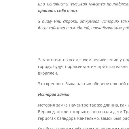
или ненависть, вызывая чувство принадле
принять себя в них
.
Я пишу эти строки, открывая историю замк
беспокойства и ожиданий, накладываемых раб
Замок стоит во всем своем великолепии у п
городу, будут поражены этим притягательны
вкраплён.
Эта крепость была частью оборонительной с
История замка
История замка Пачентро так же длинна, как 
Беральд, после которых властвовали дети Тра
герцогах Кальдора-Кантельмо, замок был ра
Он был главным объектом и опорным пунк