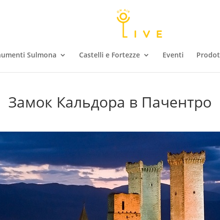
umenti Sulmona
Castelli e Fortezze
Eventi
Prodott
Замок Кальдора в Пачентро