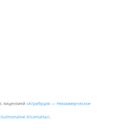
 с лицензией
«Атрибуция — Некоммерческое
//sulmonalive.it/contattaci
.