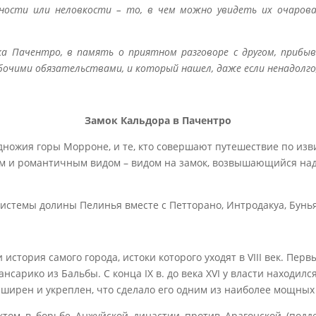
жности или неловкости – то, в чем можно увидеть их очаров
а Пачентро, в память о приятном разговоре с другом, прибывш
очими обязательствами, и который нашел, даже если ненадолго,
Замок Кальдора в Пачентро
одножия горы Морроне, и те, кто совершают путешествие по из
м и романтичным видом – видом на замок, возвышающийся над 
истемы долины Пелинья вместе с Петторано, Интродакуа, Бунья
и история самого города, истоки которого уходят в VIII век. П
нсарико из Бальбы. С конца IX в. до века XVI у власти находил
сширен и укреплен, что сделало его одним из наиболее мощных 
том в борьбе Анжуйской династии против Арагонской (подд