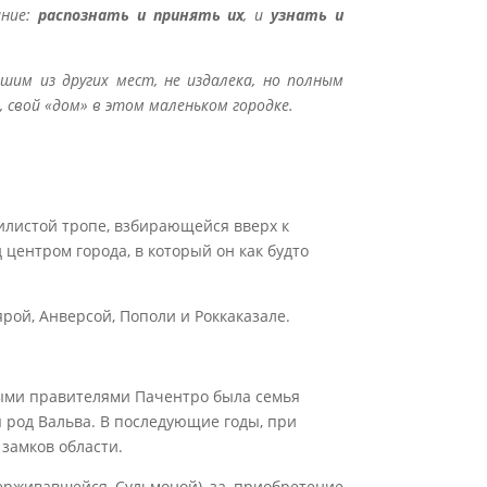
ание:
распознать и принять их
, и
узнать и
им из других мест, не издалека, но полным
 свой «дом» в этом маленьком городке.
вилистой тропе, взбирающейся вверх к
центром города, в который он как будто
рой, Анверсой, Пополи и Роккаказале.
ервыми правителями Пачентро была семья
ся род Вальва. В последующие годы, при
замков области.
ерживавшейся Сульмоной) за приобретение