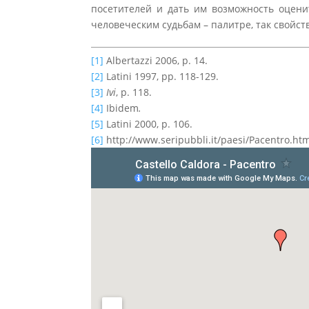
посетителей и дать им возможность оцени
человеческим судьбам – палитре, так свойс
[1]
Albertazzi 2006, p. 14.
[2]
Latini 1997, pp. 118-129.
[3]
Ivi
, p. 118.
[4]
Ibidem
.
[5]
Latini 2000, p. 106.
[6]
http://www.seripubbli.it/paesi/Pacentro.ht