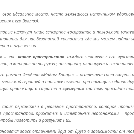
л свое идеальное место, часто являвшееся источником вдохнов
ния с его Воклюз).
орые щекочут наше сенсорное восприятие и позволяют узнават
тановится для нас безопасной крепостью, где мы можем найти у
ров в игре жизни.
ая – это
живое пространство
каждого человека с его чувств
во, в которое он погружен, он строит, планирует и заканчивае
ого романа Флобера «Мадам Бовари» – встречает свою смерть в
, меняемой героиней в попытке выжить при помощи создания дру
ущая прибежища в страсти и эфемерном счастье, приходит толь
своих персонажей в реальное пространство, которое пройдет
е пространства, прожитые и испытанные персонажами – прост
, чтобы поглотить и разрушить их.
ановятся вовсе отличными друг от друга в зависимости от тог