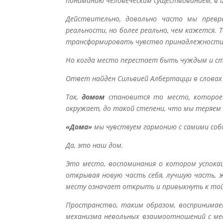
пониманию человеческим существованием, в
Действительно, довольно часто мы превр
реальности, но более реально, чем кажется.
трансформировать чувство принадлежности в
Но когда место перестает быть чуждым и с
Ответ найден Сильвией Албертацци в словах пе
Так,
домом
становится то место, которое 
окружает, до такой степени, что мы теряем с
«Дома»
мы чувствуем гармонию с самими соб
Да, это наш дом.
Это место, воспоминания о котором успокаи
открывая новую часть себя, лучшую часть, 
месту означает открыть и привыкнуть к той 
Пространство, таким образом, воспринимает
механизма невольных взаимоотношений с мес