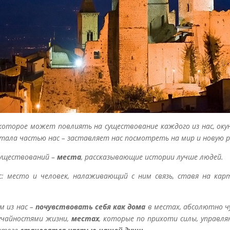
 которое может повлиять на существование каждого из нас, окун
стала частью нас – заставляет нас посмотреть на мир и новую р
уществований –
места
, рассказывающие истории лучше людей.
: место и человек, налаживающий с ним связь, ставя на карт
м из нас –
почувствовать себя как дома
в местах, абсолютно ч
учайностями жизни,
местах
, которые по прихоти силы, управл