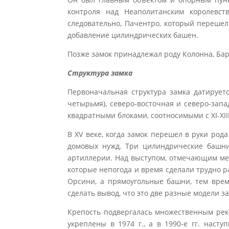
контроля над Неаполитанским королевст
следовательно, Пачентро, который переше
добавление цилиндрических башен.
Позже замок принадлежал роду Колонна, Бар
Структура замка
Первоначальная структура замка датируе
четырьмя), северо-восточная и северо-запа
квадратными блоками, соотносимыми с XI-XIII
В XV веке, когда замок перешел в руки ро
домовых нужд. Три цилиндрические башни
артиллерии. Над выступом, отмечающим ме
которые непогода и время сделали трудно
Орсини, а прямоугольные башни, тем врем
сделать вывод, что это две разные модели 
Крепость подвергалась множественным рек
укреплены в 1974 г., а в 1990-е гг. нас