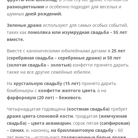
разноцветными
и особенно подходят для веселых и
шумных
дней рождений.
Зеленые драже
используют для самых особых событий,
таких как
помолвка или изумрудная свадьба – 55 лет
вместе.
Вместе с каноническими юбилейными датами в
25 лет
(серебряная свадьба – серебряные драже) и 50 лет
(золотая свадьба – золотые)
конфетти принято дарить
также на все другие семейные юбилеи.
На
хрустальную свадьбу (15 лет)
принято дарить
бомбоньеры с
конфетти желтого цвета
, а на
фарфоровую (20 лет) – бежевого.
Четырнадцатая годовщина
(костяная свадьба)
требует
драже цвета слоновой кости
, тридцатая
(жемчужная
свадьба) – цвета аквамарин
, сорок пятая
(сапфировая)
– синих
, и, наконец,
на бриллиантовую свадьбу
– 60
лет вместе – используют
т
радиционные белые драже.