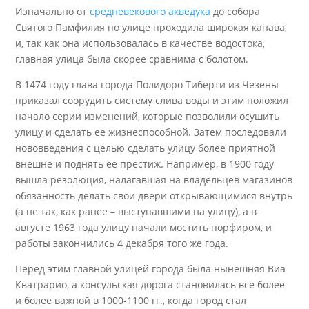
Изначально от
средневекового акведука
до собора
Святого Памфилия по улице проходила широкая канава,
и, так как она использовалась в качестве водостока,
главная улица была скорее сравнима с болотом.
В 1474 году глава города Полидоро Тиберти из Чезены
приказал соорудить систему слива воды и этим положил
начало серии изменений, которые позволили осушить
улицу и сделать ее жизнеспособной. Затем последовали
нововведения с целью сделать улицу более приятной
внешне и поднять ее престиж. Например, в 1900 году
вышла резолюция, налагавшая на владельцев магазинов
обязанность делать свои двери открывающимися внутрь
(а не так, как ранее – выступавшими на улицу), а в
августе 1963 года улицу начали мостить порфиром, и
работы закончились 4 декабря того же года.
Перед этим главной улицей города была нынешняя Виа
Кватрарио, а консульская дорога становилась все более
и более важной в 1000-1100 гг., когда город стал