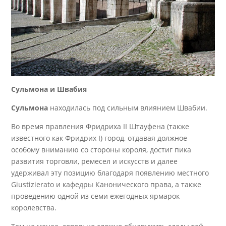
Сульмона и Швабия
Сульмона
находилась под сильным влиянием Швабии.
Во время правления Фридриха II Штауфена (также
известного как Фридрих I) город, отдавая должное
особому вниманию со стороны короля, достиг пика
развития торговли, ремесел и искусств и далее
удерживал эту позицию благодаря появлению местного
Giustizierato и кафедры Канонического права, а также
проведению одной из семи ежегодных ярмарок
королевства.