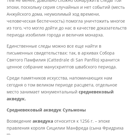
Тем не менее, довольно сложно обнаружить следы той
эпохи, поскольку серия случайных и нет событий (месть
Анжуйского дома, неумолимый ход времени,
человеческая беспечность) помогла уничтожить многое
из того, что могло дойти до нас в качестве доказательств
периода изобилия города и величия монарха.
Единственные следы можно все еще найти в
письменных свидетельствах: так, в архивах Собора
Святого Памфилия (Cattedrale di San Panfilo) хранится
ценное собрание манускриптов швабского периода.
Среди памятников искусства, напоминающих нам
сегодня о том великом периоде расцвета, отдельное
место занимает монументальный
средневековый
акведук.
Средневековый акведук Сульмоны
Возведение
акведука
относится к 1256 г. – эпохе
правления короля Сицилии Манфреда (сына Фридриха
II).