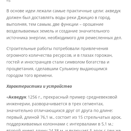
В основе идеи лежали самые практичные цели: акведук
должен был доставлять воды реки Джицио в город,
выполняя, тем самым, две функции – орошение
возделываемых земель и создание значительного
источника энергии, необходимого для ремесленных дел.
Строительные работы потребовали привлечения
огромного количества ресурсов, и в глазах горожан,
гостей и иностранцев стали символом богатства и
процветания, сделавшим Сульмону выдающимся
городом того времени.
Характеристики и устройство
«
Акведук
1256 г., прекрасный пример средневековой
инженерии, разворачивается в трех сегментах,
значительно отличающихся друг от друга по длине:
первый, длиной 76,1 м., состоит из 15 стрельчатых арок,
поддерживаемых колоннами с интервалами в 5,1 м.;
второй имеет длину 24,38 м. и включает 5 арок с тем же