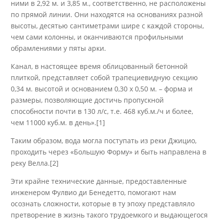
ними в 2,92 м. и 3,85 м., соответственно, не расположены
по прямой линии. Они находятся на основаниях разной
высоты, десятью сантиметрами шире с каждой стороны,
чем сами колонны, и оканчиваются профильными
обрамлениями у пяты арки.
Канал, в настоящее время облицованный бетонной
плиткой, представляет собой трапециевидную секцию
0,34 м. высотой и основанием 0,30 х 0,50 м. – форма и
размеры, позволяющие достичь пропускной
способности почти в 130 л/с, т.е. 468 куб.м./ч и более,
чем 11000 куб.м. в день
».[1]
Таким образом, вода могла поступать из реки Джицио,
проходить через «Большую Форму» и быть направлена в
реку Велла
.[2]
Эти крайне технические данные, предоставленные
инженером Фулвио ди Бенедетто, помогают нам
осознать сложности, которые в ту эпоху представляло
претворение в жизнь такого трудоемкого и выдающегося