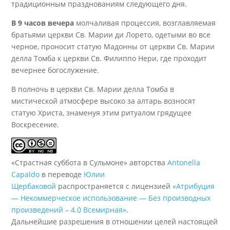
традиционным празднованиям следующего дня.
В 9 часов вечера
молчаливая процессия, возглавляемая
братьями церкви Св. Марии ди Лорето, одетыми во все
черное, проносит статую Мадонны от церкви Св. Марии
делла Томба к церкви Св. Филиппо Нери, где проходит
вечернее богослужение.
В полночь в церкви Св. Марии делла Томба в
мистической атмосфере высоко за алтарь возносят
статую Христа, знаменуя этим ритуалом грядущее
Воскресение.
«Страстная суббота в Сульмоне» авторства
Antonella
Capaldo
в переводе
Юлии
Щербаковой
распространяется с лицензией
«Атрибуция
— Некоммерческое использование — Без производных
произведений – 4.0 Всемирная»
.
Дальнейшие разрешения в отношении целей настоящей