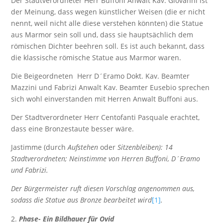
Der Stadtverordneter Herr Buffoni Anwalt Kav. Giovanni ist
der Meinung, dass wegen künstlicher Weisen (die er nicht
nennt, weil nicht alle diese verstehen könnten) die Statue
aus Marmor sein soll und, dass sie hauptsächlich dem
römischen Dichter beehren soll. Es ist auch bekannt, dass
die klassische römische Statue aus Marmor waren.
Die Beigeordneten Herr D´Eramo Dokt. Kav. Beamter
Mazzini und Fabrizi Anwalt Kav. Beamter Eusebio sprechen
sich wohl einverstanden mit Herren Anwalt Buffoni aus.
Der Stadtverordneter Herr Centofanti Pasquale erachtet,
dass eine Bronzestaute besser wäre.
Jastimme (durch
Aufstehen
oder
Sitzenbleiben): 14
Stadtverordneten; Neinstimme von Herren Buffoni, D´Eramo
und Fabrizi.
Der Bürgermeister ruft diesen Vorschlag angenommen aus,
sodass die Statue aus Bronze bearbeitet wird
[1]
.
Phase- Ein Bildhauer für Ovid