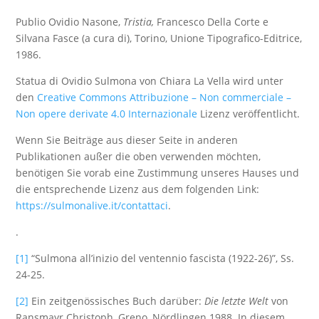
Publio Ovidio Nasone,
Tristia,
Francesco Della Corte e
Silvana Fasce (a cura di), Torino, Unione Tipografico-Editrice,
1986.
Statua di Ovidio Sulmona von Chiara La Vella wird unter
den
Creative Commons Attribuzione – Non commerciale –
Non opere derivate 4.0 Internazionale
Lizenz veröffentlicht.
Wenn Sie Beiträge aus dieser Seite in anderen
Publikationen außer die oben verwenden möchten,
benötigen Sie vorab eine Zustimmung unseres Hauses und
die entsprechende Lizenz aus dem folgenden Link:
https://sulmonalive.it/contattaci
.
.
[1]
“Sulmona all’inizio del ventennio fascista (1922-26)”, Ss.
24-25.
[2]
Ein zeitgenössisches Buch darüber:
Die letzte Welt
von
Ransmayr Christoph, Greno, Nördlingen 1988. In diesem