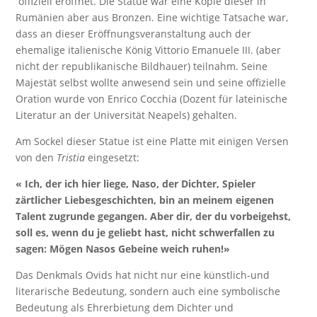
offiziell eröffnet. Die Statue war eine Kopie dieser in
Rumänien aber aus Bronzen. Eine wichtige Tatsache war,
dass an dieser Eröffnungsveranstaltung auch der
ehemalige italienische König Vittorio Emanuele III. (aber
nicht der republikanische Bildhauer) teilnahm. Seine
Majestät selbst wollte anwesend sein und seine offizielle
Oration wurde von Enrico Cocchia (Dozent für lateinische
Literatur an der Universität Neapels) gehalten.
Am Sockel dieser Statue ist eine Platte mit einigen Versen
von den
Tristia
eingesetzt:
« Ich, der ich hier liege, Naso, der Dichter, Spieler
zärtlicher Liebesgeschichten, bin an meinem eigenen
Talent zugrunde gegangen. Aber dir, der du vorbeigehst,
soll es, wenn du je geliebt hast, nicht schwerfallen zu
sagen: Mögen Nasos Gebeine weich ruhen!
»
Das Denkmals Ovids hat nicht nur eine künstlich-und
literarische Bedeutung, sondern auch eine symbolische
Bedeutung als Ehrerbietung dem Dichter und