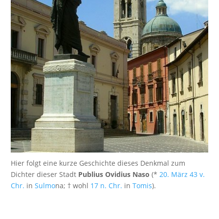
Hier folgt eine kurze Geschichte dieses Denkmal zum
Dichter dieser Stadt
Publius Ovidius Naso
(*
20. März
43 v.
Chr.
in
Sulmo
na; † wohl
17 n. Chr.
in
Tomis
).