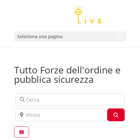
Seleziona una pagina
Tutto Forze dell'ordine e
pubblica sicurezza
Cerca
Vicino
Cerca
Prefe
Forze dell'ordine e pubblica sicurezza