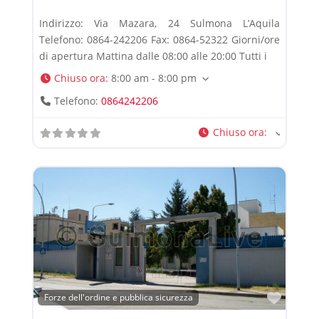
Indirizzo: Via Mazara, 24 Sulmona L’Aquila
Telefono: 0864-242206 Fax: 0864-52322 Giorni/ore
di apertura Mattina dalle 08:00 alle 20:00 Tutti i
Chiuso ora
:
8:00 am - 8:00 pm
Telefono:
0864242206
Chiuso ora
:
Prefe
Forze dell'ordine e pubblica sicurezza